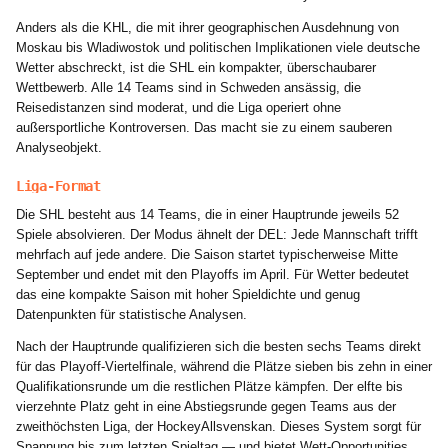
Anders als die KHL, die mit ihrer geographischen Ausdehnung von
Moskau bis Wladiwostok und politischen Implikationen viele deutsche
Wetter abschreckt, ist die SHL ein kompakter, überschaubarer
Wettbewerb. Alle 14 Teams sind in Schweden ansässig, die
Reisedistanzen sind moderat, und die Liga operiert ohne
außersportliche Kontroversen. Das macht sie zu einem sauberen
Analyseobjekt.
Liga-Format
Die SHL besteht aus 14 Teams, die in einer Hauptrunde jeweils 52
Spiele absolvieren. Der Modus ähnelt der DEL: Jede Mannschaft trifft
mehrfach auf jede andere. Die Saison startet typischerweise Mitte
September und endet mit den Playoffs im April. Für Wetter bedeutet
das eine kompakte Saison mit hoher Spieldichte und genug
Datenpunkten für statistische Analysen.
Nach der Hauptrunde qualifizieren sich die besten sechs Teams direkt
für das Playoff-Viertelfinale, während die Plätze sieben bis zehn in einer
Qualifikationsrunde um die restlichen Plätze kämpfen. Der elfte bis
vierzehnte Platz geht in eine Abstiegsrunde gegen Teams aus der
zweithöchsten Liga, der HockeyAllsvenskan. Dieses System sorgt für
Spannung bis zum letzten Spieltag — und bietet Wett-Opportunities