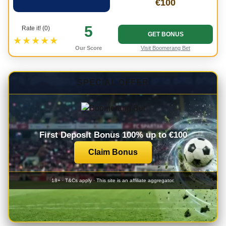
€100
5
Rate it! (0)
GET BONUS
★★★★★
Our Score
Visit Boomerang Bet
SPECIAL OFFER
First Deposit Bonus 100% up to €100
Claim Bonus
18+ · T&Cs apply · This site is an affiliate aggregator.