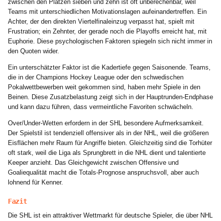
zwischen den Plätzen sieben und zehn ist oft unberechenbar, weil
Teams mit unterschiedlichen Motivationslagen aufeinandertreffen. Ein
Achter, der den direkten Viertelfinaleinzug verpasst hat, spielt mit
Frustration; ein Zehnter, der gerade noch die Playoffs erreicht hat, mit
Euphorie. Diese psychologischen Faktoren spiegeln sich nicht immer in
den Quoten wider.
Ein unterschätzter Faktor ist die Kadertiefe gegen Saisonende. Teams,
die in der Champions Hockey League oder den schwedischen
Pokalwettbewerben weit gekommen sind, haben mehr Spiele in den
Beinen. Diese Zusatzbelastung zeigt sich in der Hauptrunden-Endphase
und kann dazu führen, dass vermeintliche Favoriten schwächeln.
Over/Under-Wetten erfordern in der SHL besondere Aufmerksamkeit.
Der Spielstil ist tendenziell offensiver als in der NHL, weil die größeren
Eisflächen mehr Raum für Angriffe bieten. Gleichzeitig sind die Torhüter
oft stark, weil die Liga als Sprungbrett in die NHL dient und talentierte
Keeper anzieht. Das Gleichgewicht zwischen Offensive und
Goaliequalität macht die Totals-Prognose anspruchsvoll, aber auch
lohnend für Kenner.
Fazit
Die SHL ist ein attraktiver Wettmarkt für deutsche Spieler, die über NHL