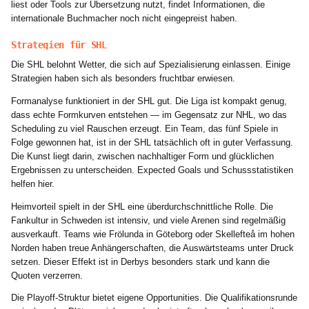
liest oder Tools zur Übersetzung nutzt, findet Informationen, die
internationale Buchmacher noch nicht eingepreist haben.
Strategien für SHL
Die SHL belohnt Wetter, die sich auf Spezialisierung einlassen. Einige
Strategien haben sich als besonders fruchtbar erwiesen.
Formanalyse funktioniert in der SHL gut. Die Liga ist kompakt genug,
dass echte Formkurven entstehen — im Gegensatz zur NHL, wo das
Scheduling zu viel Rauschen erzeugt. Ein Team, das fünf Spiele in
Folge gewonnen hat, ist in der SHL tatsächlich oft in guter Verfassung.
Die Kunst liegt darin, zwischen nachhaltiger Form und glücklichen
Ergebnissen zu unterscheiden. Expected Goals und Schussstatistiken
helfen hier.
Heimvorteil spielt in der SHL eine überdurchschnittliche Rolle. Die
Fankultur in Schweden ist intensiv, und viele Arenen sind regelmäßig
ausverkauft. Teams wie Frölunda in Göteborg oder Skellefteå im hohen
Norden haben treue Anhängerschaften, die Auswärtsteams unter Druck
setzen. Dieser Effekt ist in Derbys besonders stark und kann die
Quoten verzerren.
Die Playoff-Struktur bietet eigene Opportunities. Die Qualifikationsrunde