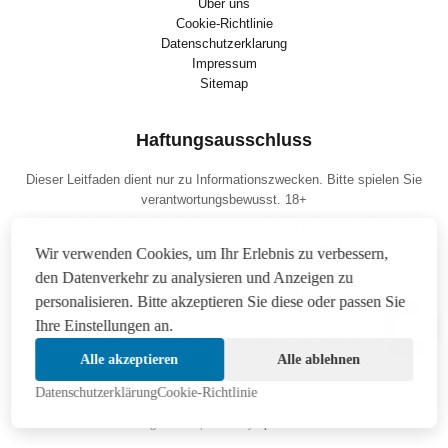
Uber uns
Cookie-Richtlinie
Datenschutzerklarung
Impressum
Sitemap
Haftungsausschluss
Dieser Leitfaden dient nur zu Informationszwecken. Bitte spielen Sie
verantwortungsbewusst. 18+
Wir verwenden Cookies, um Ihr Erlebnis zu verbessern. Durch die
weitere Nutzung der Website stimmen Sie
unserer Richtlinie
zu.
Wir verwenden Cookies, um Ihr Erlebnis zu verbessern,
Diese Website enthält Affiliate-Links. Wir erhalten möglicherweise eine
den Datenverkehr zu analysieren und Anzeigen zu
Provision, wenn Sie über diese Links einkaufen, ohne dass Ihnen
personalisieren. Bitte akzeptieren Sie diese oder passen Sie
zusätzliche Kosten entstehen.
Ihre Einstellungen an.
Wenn Sie unter Spielsucht leiden, finden Sie hier
Hilfe
.
14:46
Alle akzeptieren
Alle ablehnen
Datenschutzerklärung
Cookie-Richtlinie
August 2026 | © Hockey Sportwetten