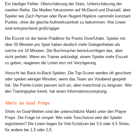
Ein häufiger Fehler: Überschätzung der Stars, Unterschätzung der
zweiten Reihe. Die Medien fokussieren auf McDavid und Draisaitl, aber
Spieler wie Zach Hyman oder Ryan Nugent-Hopkins sammeln konstant
Punkte, ohne die gleiche Aufmerksamkeit zu bekommen. Ihre Linien
sind entsprechend großzügiger.
Die Eiszeit ist der beste Prädiktor für Points Over/Under. Spieler mit
über 20 Minuten pro Spiel haben deutlich mehr Gelegenheiten als
solche mit 14 Minuten. Die Buchmacher berücksichtigen das, aber
nicht perfekt. Wenn ein Trainer ankündigt, einem Spieler mehr Eiszeit
zu geben, reagieren die Linien erst mit Verzögerung.
Vorsicht bei Back-to-Back-Spielen. Die Top-Scorer werden oft geschont
oder spielen weniger Minuten, wenn das Team am Vorabend gespielt
hat. Die Points-Linien passen sich an, aber manchmal zu langsam. Wer
den Trainingsplan kennt, hat einen Informationsvorsprung.
Shots on Goal Props
Shots on Goal-Wetten sind der unterschätzte Markt unter den Player
Props. Die Frage ist simpel: Wie viele Torschüsse wird der Spieler
registrieren? Die Linien liegen für Viel-Schützen bei 3,5 oder 4,5 Shots,
für andere bei 1,5 oder 2,5.