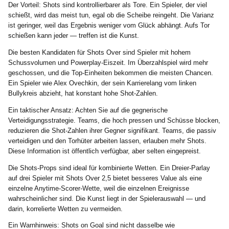
Der Vorteil: Shots sind kontrollierbarer als Tore. Ein Spieler, der viel
schießt, wird das meist tun, egal ob die Scheibe reingeht. Die Varianz
ist geringer, weil das Ergebnis weniger vom Glück abhängt. Aufs Tor
schießen kann jeder — treffen ist die Kunst.
Die besten Kandidaten für Shots Over sind Spieler mit hohem
Schussvolumen und Powerplay-Eiszeit. Im Überzahlspiel wird mehr
geschossen, und die Top-Einheiten bekommen die meisten Chancen.
Ein Spieler wie Alex Ovechkin, der sein Karrierelang vom linken
Bullykreis abzieht, hat konstant hohe Shot-Zahlen.
Ein taktischer Ansatz: Achten Sie auf die gegnerische
Verteidigungsstrategie. Teams, die hoch pressen und Schüsse blocken,
reduzieren die Shot-Zahlen ihrer Gegner signifikant. Teams, die passiv
verteidigen und den Torhüter arbeiten lassen, erlauben mehr Shots.
Diese Information ist öffentlich verfügbar, aber selten eingepreist.
Die Shots-Props sind ideal für kombinierte Wetten. Ein Dreier-Parlay
auf drei Spieler mit Shots Over 2,5 bietet besseres Value als eine
einzelne Anytime-Scorer-Wette, weil die einzelnen Ereignisse
wahrscheinlicher sind. Die Kunst liegt in der Spielerauswahl — und
darin, korrelierte Wetten zu vermeiden.
Ein Warnhinweis: Shots on Goal sind nicht dasselbe wie