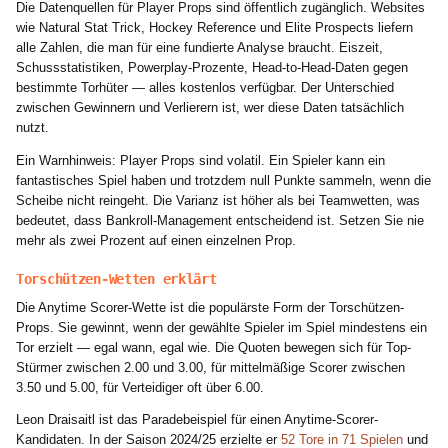
Die Datenquellen für Player Props sind öffentlich zugänglich. Websites
wie Natural Stat Trick, Hockey Reference und Elite Prospects liefern
alle Zahlen, die man für eine fundierte Analyse braucht. Eiszeit,
Schussstatistiken, Powerplay-Prozente, Head-to-Head-Daten gegen
bestimmte Torhüter — alles kostenlos verfügbar. Der Unterschied
zwischen Gewinnern und Verlierern ist, wer diese Daten tatsächlich
nutzt.
Ein Warnhinweis: Player Props sind volatil. Ein Spieler kann ein
fantastisches Spiel haben und trotzdem null Punkte sammeln, wenn die
Scheibe nicht reingeht. Die Varianz ist höher als bei Teamwetten, was
bedeutet, dass Bankroll-Management entscheidend ist. Setzen Sie nie
mehr als zwei Prozent auf einen einzelnen Prop.
Torschützen-Wetten erklärt
Die Anytime Scorer-Wette ist die populärste Form der Torschützen-
Props. Sie gewinnt, wenn der gewählte Spieler im Spiel mindestens ein
Tor erzielt — egal wann, egal wie. Die Quoten bewegen sich für Top-
Stürmer zwischen 2.00 und 3.00, für mittelmäßige Scorer zwischen
3.50 und 5.00, für Verteidiger oft über 6.00.
Leon Draisaitl ist das Paradebeispiel für einen Anytime-Scorer-
Kandidaten. In der Saison 2024/25 erzielte er
52 Tore in 71 Spielen
und