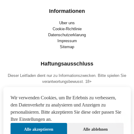
Informationen
Uber uns
Cookie-Richtlinie
Datenschutzerklarung
Impressum
Sitemap
Haftungsausschluss
Dieser Leitfaden dient nur zu Informationszwecken. Bitte spielen Sie
verantwortungsbewusst. 18+
Wir verwenden Cookies, um Ihr Erlebnis zu verbessern. Durch die
weitere Nutzung der Website stimmen Sie
unserer Richtlinie
zu.
Wir verwenden Cookies, um Ihr Erlebnis zu verbessern,
Diese Website enthält Affiliate-Links. Wir erhalten möglicherweise eine
den Datenverkehr zu analysieren und Anzeigen zu
Provision, wenn Sie über diese Links einkaufen, ohne dass Ihnen
personalisieren. Bitte akzeptieren Sie diese oder passen Sie
zusätzliche Kosten entstehen.
Ihre Einstellungen an.
Wenn Sie unter Spielsucht leiden, finden Sie hier
Hilfe
.
14:45
Alle akzeptieren
Alle ablehnen