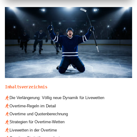
Inhaltsverzeichnis
Die Verlängerung: Völlig neue Dynamik für Livewetten
Overtime-Regeln im Detail
Overtime und Quotenberechnung
Strategien für Overtime-Wetten
Livewetten in der Overtime