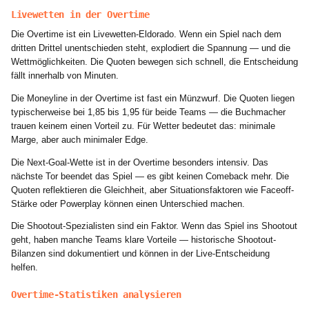
Livewetten in der Overtime
Die Overtime ist ein Livewetten-Eldorado. Wenn ein Spiel nach dem
dritten Drittel unentschieden steht, explodiert die Spannung — und die
Wettmöglichkeiten. Die Quoten bewegen sich schnell, die Entscheidung
fällt innerhalb von Minuten.
Die Moneyline in der Overtime ist fast ein Münzwurf. Die Quoten liegen
typischerweise bei 1,85 bis 1,95 für beide Teams — die Buchmacher
trauen keinem einen Vorteil zu. Für Wetter bedeutet das: minimale
Marge, aber auch minimaler Edge.
Die Next-Goal-Wette ist in der Overtime besonders intensiv. Das
nächste Tor beendet das Spiel — es gibt keinen Comeback mehr. Die
Quoten reflektieren die Gleichheit, aber Situationsfaktoren wie Faceoff-
Stärke oder Powerplay können einen Unterschied machen.
Die Shootout-Spezialisten sind ein Faktor. Wenn das Spiel ins Shootout
geht, haben manche Teams klare Vorteile — historische Shootout-
Bilanzen sind dokumentiert und können in der Live-Entscheidung
helfen.
Overtime-Statistiken analysieren