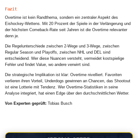
Fazit
Overtime ist kein Randthema, sondern ein zentraler Aspekt des
Eishockey-Wettens. Mit 20 Prozent der Spiele in der Verlängerung und
der höchsten Comeback-Rate seit Jahren ist die Overtime relevanter
denn je.
Die Regelunterschiede zwischen 2-Wege und 3-Wege, zwischen
Regular Season und Playoffs, zwischen NHL und DEL sind
entscheidend. Wer diese Nuancen versteht, vermeidet kostspielige
Fehler und findet Value, wo andere verwirrt sind.
Die strategische Implikation ist klar: Overtime nivelliert. Favoriten
verlieren ihren Vorteil, Underdogs gewinnen an Chancen, das Shootout
ist eine Lotterie mit Tendenz. Wer Overtime-Statistiken in seine
Analyse integriert, hat einen Edge über den durchschnittlichen Wetter.
Von Experten geprüft:
Tobias Busch