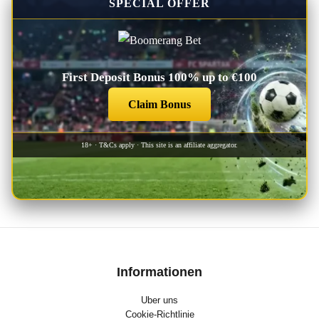
SPECIAL OFFER
First Deposit Bonus 100% up to €100
Claim Bonus
18+ · T&Cs apply · This site is an affiliate aggregator.
Informationen
Uber uns
Cookie-Richtlinie