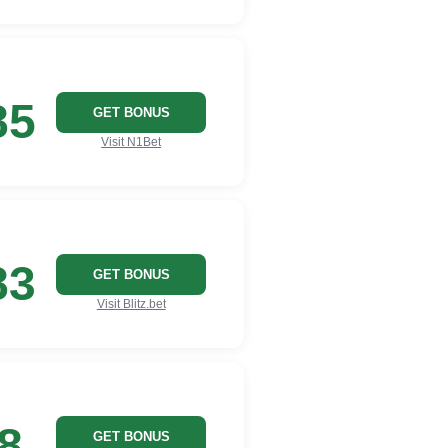
85
GET BONUS
Visit N1Bet
83
GET BONUS
Visit Blitz.bet
.8
GET BONUS