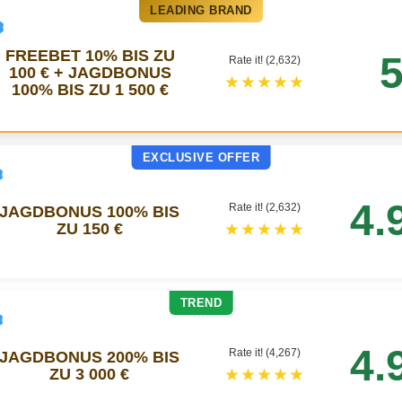
LEADING BRAND
FREEBET 10% BIS ZU
Rate it! (2,632)
100 € + JAGDBONUS
★★★★★
100% BIS ZU 1 500 €
EXCLUSIVE OFFER
4.
Rate it! (2,632)
JAGDBONUS 100% BIS
ZU 150 €
★★★★★
TREND
4.
Rate it! (4,267)
JAGDBONUS 200% BIS
ZU 3 000 €
★★★★★