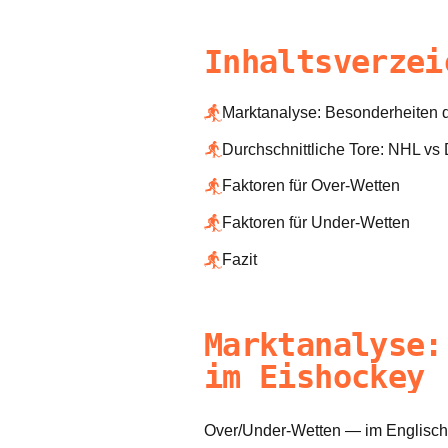
Inhaltsverzei
Marktanalyse: Besonderheiten 
Durchschnittliche Tore: NHL vs
Faktoren für Over-Wetten
Faktoren für Under-Wetten
Fazit
Marktanalyse:
im Eishockey
Over/Under-Wetten — im Englische