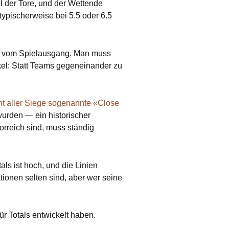
l der Tore, und der Wettende
 typischerweise bei 5.5 oder 6.5
eit vom Spielausgang. Man muss
kel: Statt Teams gegeneinander zu
 aller Siege sogenannte «Close
urden — ein historischer
rreich sind, muss ständig
als ist hoch, und die Linien
tionen selten sind, aber wer seine
ür Totals entwickelt haben.