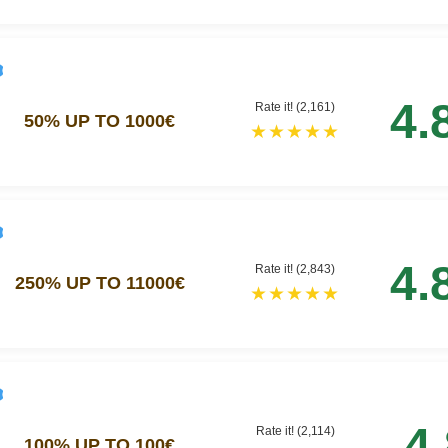
4.
Rate it! (2,161)
50% UP TO 1000€
★★★★★
4.
Rate it! (2,843)
250% UP TO 11000€
★★★★★
4
Rate it! (2,114)
100% UP TO 100€