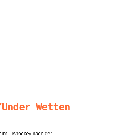
/Under Wetten
t im Eishockey nach der