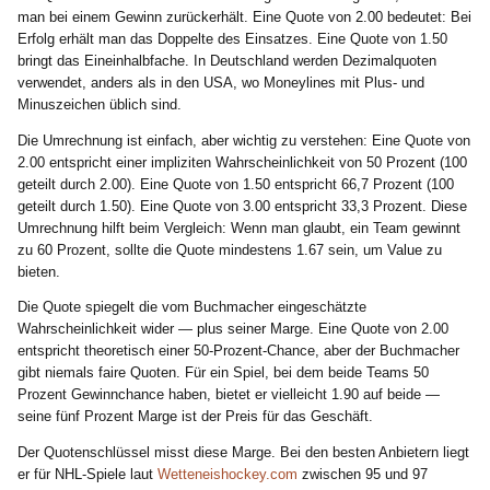
man bei einem Gewinn zurückerhält. Eine Quote von 2.00 bedeutet: Bei
Erfolg erhält man das Doppelte des Einsatzes. Eine Quote von 1.50
bringt das Eineinhalbfache. In Deutschland werden Dezimalquoten
verwendet, anders als in den USA, wo Moneylines mit Plus- und
Minuszeichen üblich sind.
Die Umrechnung ist einfach, aber wichtig zu verstehen: Eine Quote von
2.00 entspricht einer impliziten Wahrscheinlichkeit von 50 Prozent (100
geteilt durch 2.00). Eine Quote von 1.50 entspricht 66,7 Prozent (100
geteilt durch 1.50). Eine Quote von 3.00 entspricht 33,3 Prozent. Diese
Umrechnung hilft beim Vergleich: Wenn man glaubt, ein Team gewinnt
zu 60 Prozent, sollte die Quote mindestens 1.67 sein, um Value zu
bieten.
Die Quote spiegelt die vom Buchmacher eingeschätzte
Wahrscheinlichkeit wider — plus seiner Marge. Eine Quote von 2.00
entspricht theoretisch einer 50-Prozent-Chance, aber der Buchmacher
gibt niemals faire Quoten. Für ein Spiel, bei dem beide Teams 50
Prozent Gewinnchance haben, bietet er vielleicht 1.90 auf beide —
seine fünf Prozent Marge ist der Preis für das Geschäft.
Der Quotenschlüssel misst diese Marge. Bei den besten Anbietern liegt
er für NHL-Spiele laut
Wetteneishockey.com
zwischen 95 und 97