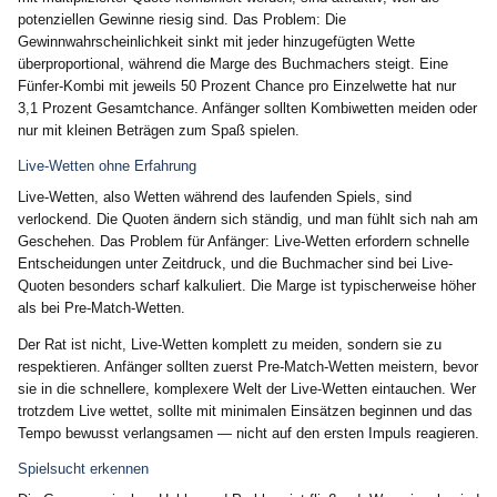
potenziellen Gewinne riesig sind. Das Problem: Die
Gewinnwahrscheinlichkeit sinkt mit jeder hinzugefügten Wette
überproportional, während die Marge des Buchmachers steigt. Eine
Fünfer-Kombi mit jeweils 50 Prozent Chance pro Einzelwette hat nur
3,1 Prozent Gesamtchance. Anfänger sollten Kombiwetten meiden oder
nur mit kleinen Beträgen zum Spaß spielen.
Live-Wetten ohne Erfahrung
Live-Wetten, also Wetten während des laufenden Spiels, sind
verlockend. Die Quoten ändern sich ständig, und man fühlt sich nah am
Geschehen. Das Problem für Anfänger: Live-Wetten erfordern schnelle
Entscheidungen unter Zeitdruck, und die Buchmacher sind bei Live-
Quoten besonders scharf kalkuliert. Die Marge ist typischerweise höher
als bei Pre-Match-Wetten.
Der Rat ist nicht, Live-Wetten komplett zu meiden, sondern sie zu
respektieren. Anfänger sollten zuerst Pre-Match-Wetten meistern, bevor
sie in die schnellere, komplexere Welt der Live-Wetten eintauchen. Wer
trotzdem Live wettet, sollte mit minimalen Einsätzen beginnen und das
Tempo bewusst verlangsamen — nicht auf den ersten Impuls reagieren.
Spielsucht erkennen