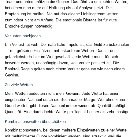
Team und unterschätzen die Gegner. Das führt zu schlechten Wetten,
bei denen man mehr auf Hoffnung als auf Analyse setzt. Die
Empfehlung ist radikal: Nie auf das eigene Lieblingsteam wetten,
zumindest nicht am Anfang. Die emotionale Distanz ist für gute
Entscheidungen notwendig.
Verlusten nachjagen
Ein Verlust tut weh. Der natürliche Impuls ist, das Geld zurückzuholen
— mit größeren Einsätzen, mit riskanteren Wetten. Das ist der
gefährlichste Fehler im Wettgeschäft. Jede Wette muss für sich
bewertet werden, unabhängig davon, was vorher passiert ist. Die
Bankroll-Regeln gelten nach einem Verlust genauso wie nach einem
Gewinn.
Zu viele Wetten
Mehr Wetten bedeuten nicht mehr Gewinn. Jede Wette hat einen
eingebauten Nachteil durch die Buchmacher-Marge. Wer ohne klaren
Grund wettet, gibt diesen Nachteil immer wieder ab. Qualität schlägt
Quantität. Eine durchdachte Wette pro Tag ist besser als zehn hastige.
Kombinationswetten überschätzen
Kombinationswetten, bei denen mehrere Einzelwetten zu einer Wette
mit multiplizierter Quote kombiniert werden, sind attraktiv, weil die