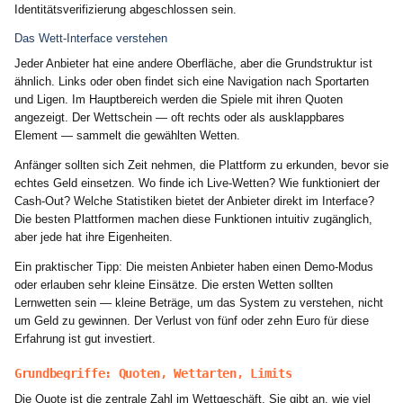
Identitätsverifizierung abgeschlossen sein.
Das Wett-Interface verstehen
Jeder Anbieter hat eine andere Oberfläche, aber die Grundstruktur ist
ähnlich. Links oder oben findet sich eine Navigation nach Sportarten
und Ligen. Im Hauptbereich werden die Spiele mit ihren Quoten
angezeigt. Der Wettschein — oft rechts oder als ausklappbares
Element — sammelt die gewählten Wetten.
Anfänger sollten sich Zeit nehmen, die Plattform zu erkunden, bevor sie
echtes Geld einsetzen. Wo finde ich Live-Wetten? Wie funktioniert der
Cash-Out? Welche Statistiken bietet der Anbieter direkt im Interface?
Die besten Plattformen machen diese Funktionen intuitiv zugänglich,
aber jede hat ihre Eigenheiten.
Ein praktischer Tipp: Die meisten Anbieter haben einen Demo-Modus
oder erlauben sehr kleine Einsätze. Die ersten Wetten sollten
Lernwetten sein — kleine Beträge, um das System zu verstehen, nicht
um Geld zu gewinnen. Der Verlust von fünf oder zehn Euro für diese
Erfahrung ist gut investiert.
Grundbegriffe: Quoten, Wettarten, Limits
Die Quote ist die zentrale Zahl im Wettgeschäft. Sie gibt an, wie viel