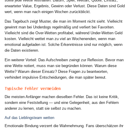
sollte jede Wette festhalten: Datum, Spiel, Wettart, Quote, Einsatz,
erwarteter Value, Ergebnis, Gewinn oder Verlust. Diese Daten sind Gold
wert, wenn man nach einigen Wochen zurückblickt.
Das Tagebuch zeigt Muster, die man im Moment nicht sieht. Vielleicht
gewinnt man bei Underdogs regelmäßig und verliert bei Favoriten.
Vielleicht sind die Over-Wetten profitabel, während Under-Wetten Geld
kosten. Vielleicht wettet man zu viel an Wochenenden, wenn man
emotional aufgeladen ist. Solche Erkenntnisse sind nur möglich, wenn
die Daten existieren.
Ein weiterer Vorteil: Das Aufschreiben zwingt zur Reflexion. Bevor man
eine Wette notiert, muss man sie begründen können. Warum diese
Wette? Warum dieser Einsatz? Diese Fragen zu beantworten,
verhindert impulsive Entscheidungen, die man später bereut.
Typische Fehler vermeiden
Die meisten Anfänger machen dieselben Fehler. Das ist keine Kritik,
sondern eine Feststellung — und eine Gelegenheit, aus den Fehlern
anderer zu lernen, statt sie selbst zu machen.
Auf das Lieblingsteam wetten
Emotionale Bindung verzerrt die Wahrnehmung. Fans überschätzen ihr