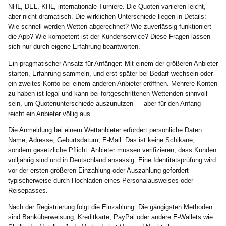
NHL, DEL, KHL, internationale Turniere. Die Quoten variieren leicht,
aber nicht dramatisch. Die wirklichen Unterschiede liegen in Details:
Wie schnell werden Wetten abgerechnet? Wie zuverlässig funktioniert
die App? Wie kompetent ist der Kundenservice? Diese Fragen lassen
sich nur durch eigene Erfahrung beantworten.
Ein pragmatischer Ansatz für Anfänger: Mit einem der größeren Anbieter
starten, Erfahrung sammeln, und erst später bei Bedarf wechseln oder
ein zweites Konto bei einem anderen Anbieter eröffnen. Mehrere Konten
zu haben ist legal und kann bei fortgeschrittenen Wettenden sinnvoll
sein, um Quotenunterschiede auszunutzen — aber für den Anfang
reicht ein Anbieter völlig aus.
Die Anmeldung bei einem Wettanbieter erfordert persönliche Daten:
Name, Adresse, Geburtsdatum, E-Mail. Das ist keine Schikane,
sondern gesetzliche Pflicht. Anbieter müssen verifizieren, dass Kunden
volljährig sind und in Deutschland ansässig. Eine Identitätsprüfung wird
vor der ersten größeren Einzahlung oder Auszahlung gefordert —
typischerweise durch Hochladen eines Personalausweises oder
Reisepasses.
Nach der Registrierung folgt die Einzahlung. Die gängigsten Methoden
sind Banküberweisung, Kreditkarte, PayPal oder andere E-Wallets wie