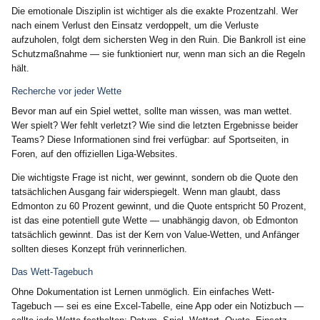
Die emotionale Disziplin ist wichtiger als die exakte Prozentzahl. Wer
nach einem Verlust den Einsatz verdoppelt, um die Verluste
aufzuholen, folgt dem sichersten Weg in den Ruin. Die Bankroll ist eine
Schutzmaßnahme — sie funktioniert nur, wenn man sich an die Regeln
hält.
Recherche vor jeder Wette
Bevor man auf ein Spiel wettet, sollte man wissen, was man wettet.
Wer spielt? Wer fehlt verletzt? Wie sind die letzten Ergebnisse beider
Teams? Diese Informationen sind frei verfügbar: auf Sportseiten, in
Foren, auf den offiziellen Liga-Websites.
Die wichtigste Frage ist nicht, wer gewinnt, sondern ob die Quote den
tatsächlichen Ausgang fair widerspiegelt. Wenn man glaubt, dass
Edmonton zu 60 Prozent gewinnt, und die Quote entspricht 50 Prozent,
ist das eine potentiell gute Wette — unabhängig davon, ob Edmonton
tatsächlich gewinnt. Das ist der Kern von Value-Wetten, und Anfänger
sollten dieses Konzept früh verinnerlichen.
Das Wett-Tagebuch
Ohne Dokumentation ist Lernen unmöglich. Ein einfaches Wett-
Tagebuch — sei es eine Excel-Tabelle, eine App oder ein Notizbuch —