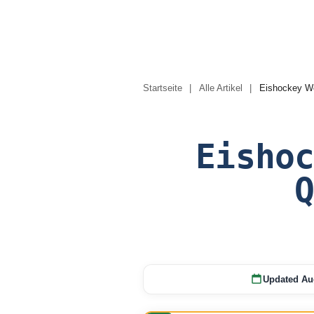
Startseite
|
Alle Artikel
|
Eishockey Wet
Eishoc
Q
Updated Au