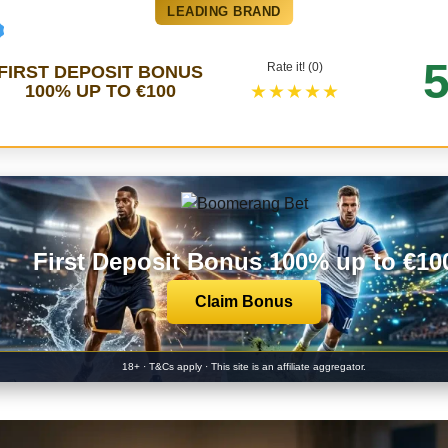
LEADING BRAND
Rate it! (0)
FIRST DEPOSIT BONUS
100% UP TO €100
★★★★★
First Deposit Bonus 100% up to €10
Claim Bonus
18+ · T&Cs apply · This site is an affiliate aggregator.