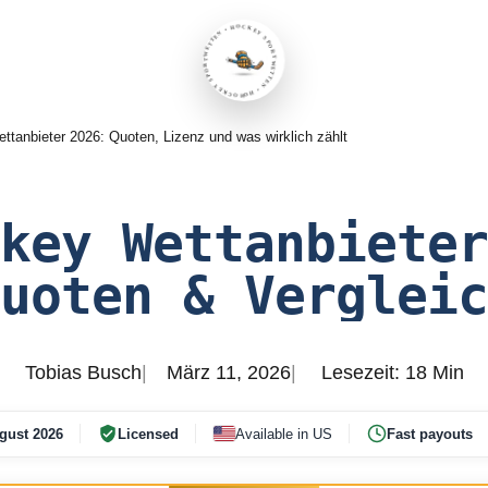
HOCKEY SPORTWETTEN • HOCKEY SPORTWETTEN • HOCKEY SPORTWETTEN •
tanbieter 2026: Quoten, Lizenz und was wirklich zählt
key Wettanbiete
uoten & Verglei
Tobias Busch
März 11, 2026
Lesezeit: 18 Min
gust 2026
Licensed
Available in US
Fast payouts