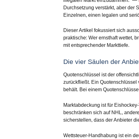
illegalen Markt einzudämmen.“ —
Durchsetzung verstärkt, aber der 
Einzelnen, einen legalen und seri
Dieser Artikel fokussiert sich aus
praktische: Wer ernsthaft wettet,
mit entsprechender Markttiefe.
Die vier Säulen der Anbie
Quotenschlüssel ist der offensicht
zurückfließt. Ein Quotenschlüssel 
behält. Bei einem Quotenschlüsse
Marktabdeckung ist für Eishockey
beschränken sich auf NHL, andere 
sicherstellen, dass der Anbieter di
Wettsteuer-Handhabung ist ein deu