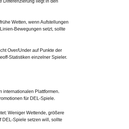
 Differenzierung liegt in den
r frühe Wetten, wenn Aufstellungen
Linien-Bewegungen setzt, sollte
eicht Over/Under auf Punkte der
off-Statistiken einzelner Spieler.
internationalen Plattformen.
romotionen für DEL-Spiele.
utet: Weniger Wettende, größere
DEL-Spiele setzen will, sollte