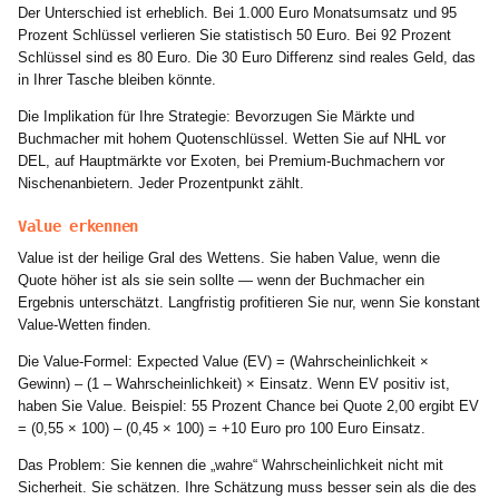
Der Unterschied ist erheblich. Bei 1.000 Euro Monatsumsatz und 95
Prozent Schlüssel verlieren Sie statistisch 50 Euro. Bei 92 Prozent
Schlüssel sind es 80 Euro. Die 30 Euro Differenz sind reales Geld, das
in Ihrer Tasche bleiben könnte.
Die Implikation für Ihre Strategie: Bevorzugen Sie Märkte und
Buchmacher mit hohem Quotenschlüssel. Wetten Sie auf NHL vor
DEL, auf Hauptmärkte vor Exoten, bei Premium-Buchmachern vor
Nischenanbietern. Jeder Prozentpunkt zählt.
Value erkennen
Value ist der heilige Gral des Wettens. Sie haben Value, wenn die
Quote höher ist als sie sein sollte — wenn der Buchmacher ein
Ergebnis unterschätzt. Langfristig profitieren Sie nur, wenn Sie konstant
Value-Wetten finden.
Die Value-Formel: Expected Value (EV) = (Wahrscheinlichkeit ×
Gewinn) – (1 – Wahrscheinlichkeit) × Einsatz. Wenn EV positiv ist,
haben Sie Value. Beispiel: 55 Prozent Chance bei Quote 2,00 ergibt EV
= (0,55 × 100) – (0,45 × 100) = +10 Euro pro 100 Euro Einsatz.
Das Problem: Sie kennen die „wahre“ Wahrscheinlichkeit nicht mit
Sicherheit. Sie schätzen. Ihre Schätzung muss besser sein als die des