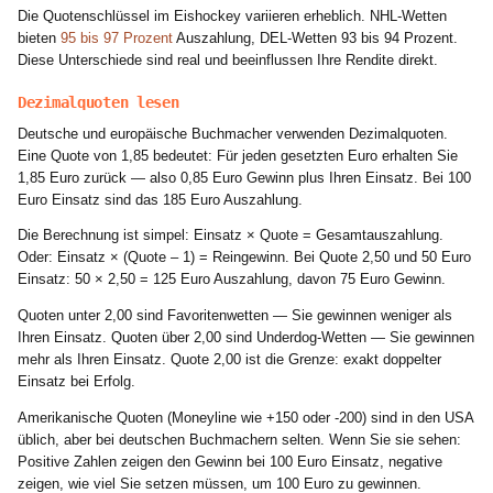
Die Quotenschlüssel im Eishockey variieren erheblich. NHL-Wetten
bieten
95 bis 97 Prozent
Auszahlung, DEL-Wetten 93 bis 94 Prozent.
Diese Unterschiede sind real und beeinflussen Ihre Rendite direkt.
Dezimalquoten lesen
Deutsche und europäische Buchmacher verwenden Dezimalquoten.
Eine Quote von 1,85 bedeutet: Für jeden gesetzten Euro erhalten Sie
1,85 Euro zurück — also 0,85 Euro Gewinn plus Ihren Einsatz. Bei 100
Euro Einsatz sind das 185 Euro Auszahlung.
Die Berechnung ist simpel: Einsatz × Quote = Gesamtauszahlung.
Oder: Einsatz × (Quote – 1) = Reingewinn. Bei Quote 2,50 und 50 Euro
Einsatz: 50 × 2,50 = 125 Euro Auszahlung, davon 75 Euro Gewinn.
Quoten unter 2,00 sind Favoritenwetten — Sie gewinnen weniger als
Ihren Einsatz. Quoten über 2,00 sind Underdog-Wetten — Sie gewinnen
mehr als Ihren Einsatz. Quote 2,00 ist die Grenze: exakt doppelter
Einsatz bei Erfolg.
Amerikanische Quoten (Moneyline wie +150 oder -200) sind in den USA
üblich, aber bei deutschen Buchmachern selten. Wenn Sie sie sehen:
Positive Zahlen zeigen den Gewinn bei 100 Euro Einsatz, negative
zeigen, wie viel Sie setzen müssen, um 100 Euro zu gewinnen.