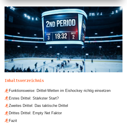
Inhaltsverzeichnis
Funktionsweise: Drittel-Wetten im Eishockey richtig einsetzen
Erstes Drittel: Stärkster Start?
Zweites Drittel: Das taktische Drittel
Drittes Drittel: Empty Net Faktor
Fazit