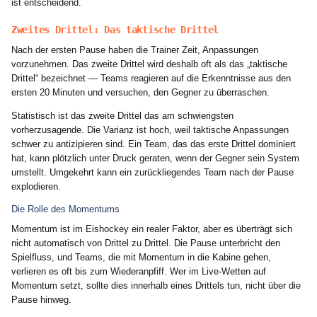
ist entscheidend.
Zweites Drittel: Das taktische Drittel
Nach der ersten Pause haben die Trainer Zeit, Anpassungen
vorzunehmen. Das zweite Drittel wird deshalb oft als das „taktische
Drittel“ bezeichnet — Teams reagieren auf die Erkenntnisse aus den
ersten 20 Minuten und versuchen, den Gegner zu überraschen.
Statistisch ist das zweite Drittel das am schwierigsten
vorherzusagende. Die Varianz ist hoch, weil taktische Anpassungen
schwer zu antizipieren sind. Ein Team, das das erste Drittel dominiert
hat, kann plötzlich unter Druck geraten, wenn der Gegner sein System
umstellt. Umgekehrt kann ein zurückliegendes Team nach der Pause
explodieren.
Die Rolle des Momentums
Momentum ist im Eishockey ein realer Faktor, aber es überträgt sich
nicht automatisch von Drittel zu Drittel. Die Pause unterbricht den
Spielfluss, und Teams, die mit Momentum in die Kabine gehen,
verlieren es oft bis zum Wiederanpfiff. Wer im Live-Wetten auf
Momentum setzt, sollte dies innerhalb eines Drittels tun, nicht über die
Pause hinweg.