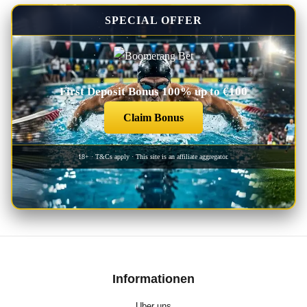
SPECIAL OFFER
First Deposit Bonus 100% up to €100
Claim Bonus
18+ · T&Cs apply · This site is an affiliate aggregator.
Informationen
Uber uns