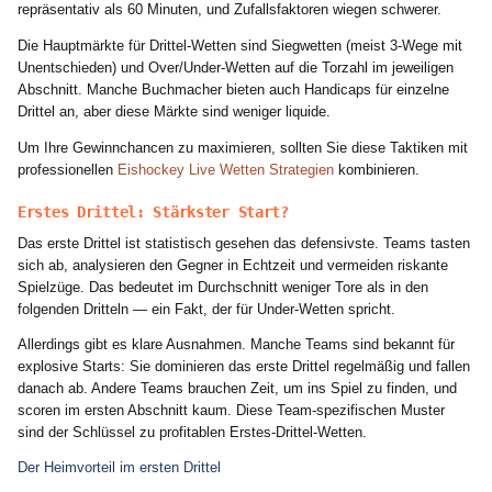
repräsentativ als 60 Minuten, und Zufallsfaktoren wiegen schwerer.
Die Hauptmärkte für Drittel-Wetten sind Siegwetten (meist 3-Wege mit
Unentschieden) und Over/Under-Wetten auf die Torzahl im jeweiligen
Abschnitt. Manche Buchmacher bieten auch Handicaps für einzelne
Drittel an, aber diese Märkte sind weniger liquide.
Um Ihre Gewinnchancen zu maximieren, sollten Sie diese Taktiken mit
professionellen
Eishockey Live Wetten Strategien
kombinieren.
Erstes Drittel: Stärkster Start?
Das erste Drittel ist statistisch gesehen das defensivste. Teams tasten
sich ab, analysieren den Gegner in Echtzeit und vermeiden riskante
Spielzüge. Das bedeutet im Durchschnitt weniger Tore als in den
folgenden Dritteln — ein Fakt, der für Under-Wetten spricht.
Allerdings gibt es klare Ausnahmen. Manche Teams sind bekannt für
explosive Starts: Sie dominieren das erste Drittel regelmäßig und fallen
danach ab. Andere Teams brauchen Zeit, um ins Spiel zu finden, und
scoren im ersten Abschnitt kaum. Diese Team-spezifischen Muster
sind der Schlüssel zu profitablen Erstes-Drittel-Wetten.
Der Heimvorteil im ersten Drittel