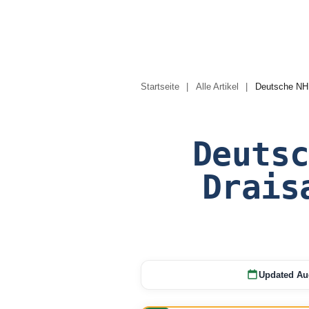
Startseite
|
Alle Artikel
|
Deutsche NHL 
Deutsc
Drais
Updated Au