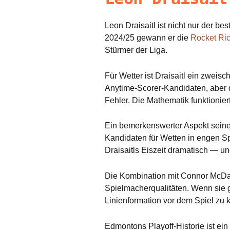
Leon Draisaitl ist nicht nur der b
2024/25 gewann er die
Rocket Ri
Stürmer der Liga.
Für Wetter ist Draisaitl ein zwei
Anytime-Scorer-Kandidaten, aber d
Fehler. Die Mathematik funktioniert
Ein bemerkenswerter Aspekt sein
Kandidaten für Wetten in engen Sp
Draisaitls Eiszeit dramatisch — u
Die Kombination mit Connor McDavi
Spielmacherqualitäten. Wenn sie 
Linienformation vor dem Spiel zu k
Edmontons Playoff-Historie ist ein 