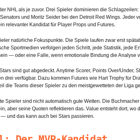
er NHL als je zuvor. Drei Spieler dominieren die Schlagzeilen:
 Senators und Moritz Seider bei den Detroit Red Wings. Jeder vo
ein relevanter Kandidat für Player Props und Futures.
ieler natürliche Fokuspunkte. Die Spiele laufen zwar erst späta
tsche Sportmedien verfolgen jeden Schritt, jede Statistik, jede E
 sein — oder eine Falle, wenn emotionale Bindung die Analyse ve
tars sind gut abgedeckt. Anytime Scorer, Points Over/Under, S
en drei verfügbar. Dazu kommen Futures wie Hart Trophy für Drai
eil die Teams dieser Spieler zu den meistgewetteten der Liga g
e Spieler sind nicht automatisch gute Wetten. Die Buchmacher p
in, aber seine Quoten reflektieren das. Value entsteht dort, wo
ht — und das kann auch bei Stars passieren.
l: Der MVP-Kandidat