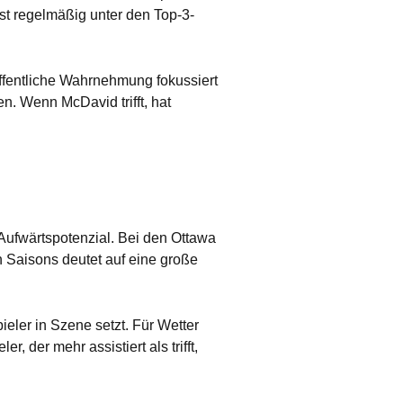
st regelmäßig unter den Top-3-
 öffentliche Wahrnehmung fokussiert
n. Wenn McDavid trifft, hat
 Aufwärtspotenzial. Bei den Ottawa
n Saisons deutet auf eine große
pieler in Szene setzt. Für Wetter
r, der mehr assistiert als trifft,