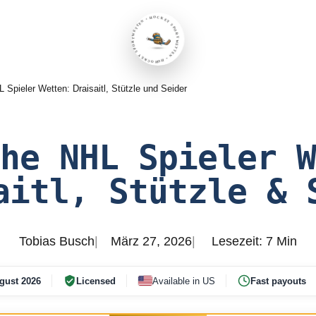
HOCKEY SPORTWETTEN • HOCKEY SPORTWETTEN • HOCKEY SPORTWETTEN •
Spieler Wetten: Draisaitl, Stützle und Seider
he NHL Spieler 
aitl, Stützle & 
Tobias Busch
März 27, 2026
Lesezeit: 7 Min
gust 2026
Licensed
Available in US
Fast payouts