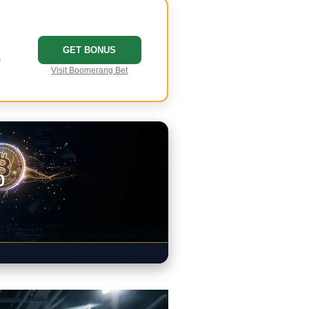
5
GET BONUS
Visit Boomerang Bet
0