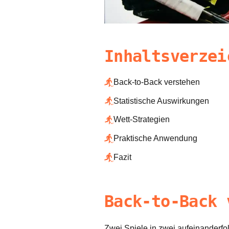
Inhaltsverzei
Back-to-Back verstehen
Statistische Auswirkungen
Wett-Strategien
Praktische Anwendung
Fazit
Back-to-Back 
Zwei Spiele in zwei aufeinanderfo