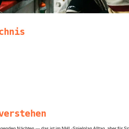
chnis
verstehen
lgenden Nächten — das ist im NHL-Spielplan Alltag, aber für Sp