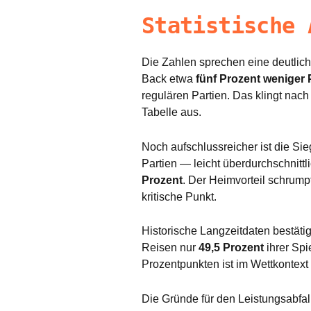
Statistische 
Die Zahlen sprechen eine deutlic
Back etwa
fünf Prozent weniger
regulären Partien. Das klingt nac
Tabelle aus.
Noch aufschlussreicher ist die Si
Partien — leicht überdurchschnittl
Prozent
. Der Heimvorteil schrumpf
kritische Punkt.
Historische Langzeitdaten bestäti
Reisen nur
49,5 Prozent
ihrer Sp
Prozentpunkten ist im Wettkontext 
Die Gründe für den Leistungsabfall