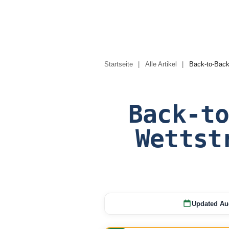
Startseite
|
Alle Artikel
|
Back-to-Back
Back-to
Wettst
Updated Au