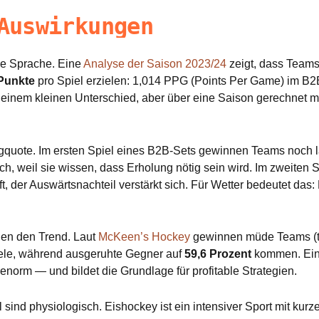
Auswirkungen
he Sprache. Eine
Analyse der Saison 2023/24
zeigt, dass Teams
 Punkte
pro Spiel erzielen: 1,014 PPG (Points Per Game) im B
h einem kleinen Unterschied, aber über eine Saison gerechnet 
egquote. Im ersten Spiel eines B2B-Sets gewinnen Teams noch 
ich, weil sie wissen, dass Erholung nötig sein wird. Im zweiten S
t, der Auswärtsnachteil verstärkt sich. Für Wetter bedeutet das:
gen den Trend. Laut
McKeen’s Hockey
gewinnen müde Teams (ti
iele, während ausgeruhte Gegner auf
59,6 Prozent
kommen. Ein
enorm — und bildet die Grundlage für profitable Strategien.
 sind physiologisch. Eishockey ist ein intensiver Sport mit kur