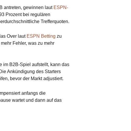
B antreten, gewinnen laut
ESPN-
93 Prozent bei regulären
erdurchschnittliche Trefferquoten.
 das Over laut
ESPN Betting
zu
mehr Fehler, was zu mehr
 im B2B-Spiel aufstellt, kann das
 Die Ankündigung des Starters
en, bevor der Markt adjustiert.
ompensiert anfangs die
elpause wartet und dann auf das