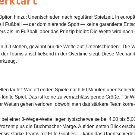
erklärt
Option hinzu: Unentschieden nach regulärer Spielzeit. In europ
, weil Fußball — der dominierende Sport — keine garantierte Ent
rs als im Fußball, aber das Prinzip bleibt: Die Wette wird nac
n 3:3 stehen, gewinnt nur die Wette auf „Unentschieden“. Die
s der Teams anschließend in der Overtime siegt. Diese Mechan
erkzeug.
ten lautet: Wie oft enden Spiele nach 60 Minuten unentschiede
s fünfte Spiel. Das ist keine zu vernachlässigende Größe. Für W
er Wetten gehen verloren, obwohl man das stärkere Team korrekt i
ei einer 3-Wege-Wette liegen typischerweise bei 4,00 bis 5,00.
rozent plus die Buchmacher-Marge. Auf den ersten Blick erschein
siv starke Teams mit Elite-Goalies — kann das Unentschieden