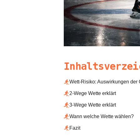
Inhaltsverzei
Wett-Risiko: Auswirkungen der
2-Wege Wette erklärt
3-Wege Wette erklärt
Wann welche Wette wählen?
Fazit