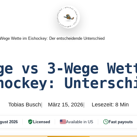
HOCKEY SPORTWETTEN • HOCKEY SPORTWETTEN • HOCKEY SPORTWETTEN •
Wege Wette im Eishockey: Der entscheidende Unterschied
ge vs 3-Wege Wet
hockey: Untersch
Tobias Busch
März 15, 2026
Lesezeit: 8 Min
gust 2026
Licensed
Available in US
Fast payouts