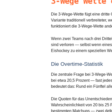
3-Wege Wette 
Die 3-Wege-Wette fügt eine dritte 
Variante traditionell verbreiteter
funktioniert die 3-Wege-Wette ande
Wenn zwei Teams nach drei Drittel
sind verloren — selbst wenn eine
Eishockey zu einem speziellen W
Die Overtime-Statistik
Die zentrale Frage bei 3-Wege-Wet
bei etwa 20,5 Prozent — fast jede
bedeutet das: Rund ein Fünftel all
Die Quoten für das Unentschieden b
Wahrscheinlichkeit von 20 bis 25 P
bestimmten Matchups — zwei defen