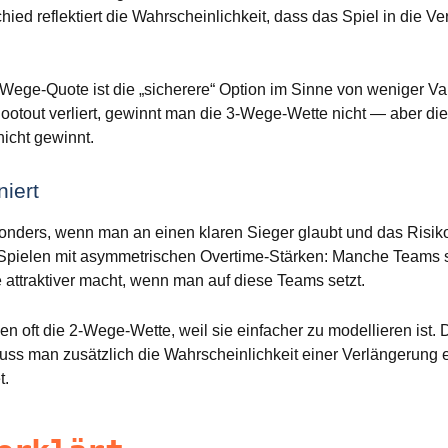
ied reflektiert die Wahrscheinlichkeit, dass das Spiel in die V
-Wege-Quote ist die „sicherere“ Option im Sinne von weniger 
Shootout verliert, gewinnt man die 3-Wege-Wette nicht — aber d
nicht gewinnt.
iert
nders, wenn man an einen klaren Sieger glaubt und das Risiko
 Spielen mit asymmetrischen Overtime-Stärken: Manche Teams s
attraktiver macht, wenn man auf diese Teams setzt.
 oft die 2-Wege-Wette, weil sie einfacher zu modellieren ist. D
ss man zusätzlich die Wahrscheinlichkeit einer Verlängerung 
t.