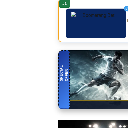
#1
S
P
E
C
I
A
L
O
F
F
E
R