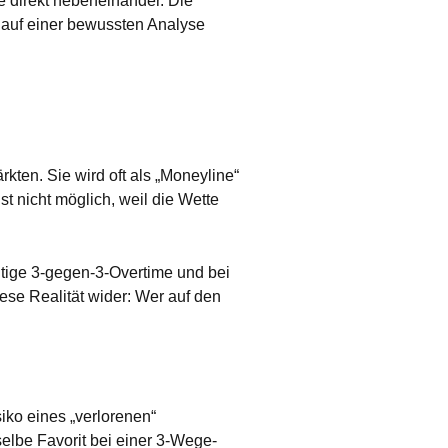
e direkt nebeneinander. Die
 auf einer bewussten Analyse
ten. Sie wird oft als „Moneyline“
t nicht möglich, weil die Wette
tige 3-gegen-3-Overtime und bei
ese Realität wider: Wer auf den
iko eines „verlorenen“
selbe Favorit bei einer 3-Wege-