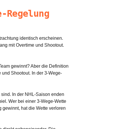
e-Regelung
trachtung identisch erscheinen.
ang mit Overtime und Shootout.
Team gewinnt? Aber die Definition
me und Shootout. In der 3-Wege-
t sind. In der NHL-Saison enden
Spiel. Wer bei einer 3-Wege-Wette
 gewinnt, hat die Wette verloren